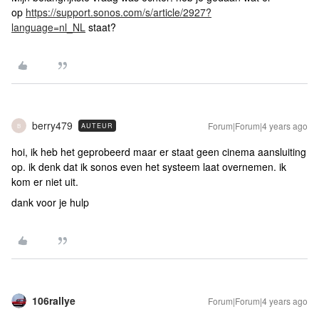
op
https://support.sonos.com/s/article/2927?
language=nl_NL
staat?
berry479
Forum|Forum|4 years ago
AUTEUR
B
hoi, ik heb het geprobeerd maar er staat geen cinema aansluiting
op. ik denk dat ik sonos even het systeem laat overnemen. ik
kom er niet uit.
dank voor je hulp
106rallye
Forum|Forum|4 years ago