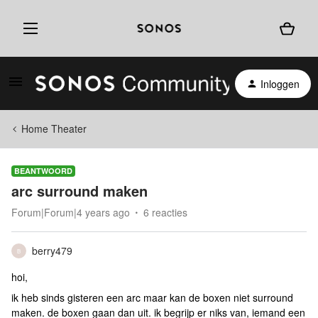
Inloggen
Home Theater
BEANTWOORD
arc surround maken
Forum|Forum|4 years ago
6 reacties
berry479
B
hoi,
ik heb sinds gisteren een arc maar kan de boxen niet surround
maken. de boxen gaan dan uit. ik begrijp er niks van, iemand een