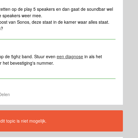
 zetten op de play 5 speakers en dan gaat de soundbar wel
 de speakers weer mee.
oost van Sonos, deze staat in de kamer waar alles staat.
n?
n op de 5ghz band. Stuur even
een diagnose
in als het
r het bevestiging's nummer.
Delen
t topic is niet mogelijk.