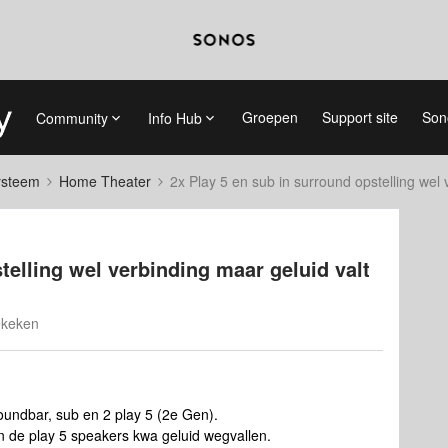
Groepen
Support site
Son
Community
Info Hub
systeem
Home Theater
2x Play 5 en sub in surround opstelling wel 
telling wel verbinding maar geluid valt
ekeken
oundbar, sub en 2 play 5 (2e Gen).
n de play 5 speakers kwa geluid wegvallen.