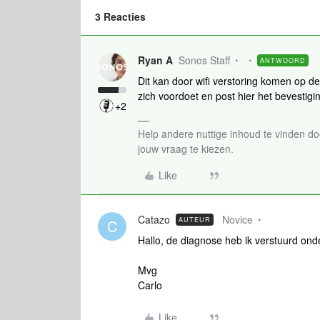
3 Reacties
Ryan A
Sonos Staff
ANTWOORD
Dit kan door wifi verstoring komen op 
zich voordoet en post hier het bevestig
+2
Help andere nuttige inhoud te vinden do
jouw vraag te kiezen.
Like
Catazo
Novice
AUTEUR
C
Hallo, de diagnose heb ik verstuurd o
Mvg
Carlo
Like