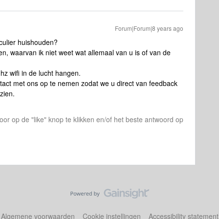
Forum|Forum|8 years ago
iculier huishouden?
gen, waarvan ik niet weet wat allemaal van u is of van de
hz wifi in de lucht hangen.
ontact met ons op te nemen zodat we u direct van feedback
zien.
or op de "like" knop te klikken en/of het beste antwoord op
Algemene voorwaarden
Cookie instellingen
Accessibility statement