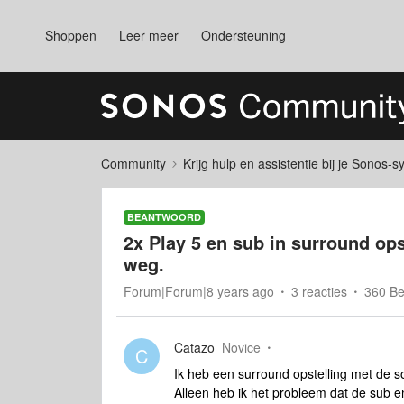
Shoppen
Leer meer
Ondersteuning
Community
Krijg hulp en assistentie bij je Sonos-
BEANTWOORD
2x Play 5 en sub in surround ops
weg.
Forum|Forum|8 years ago
3 reacties
360 B
Catazo
Novice
C
Ik heb een surround opstelling met de s
Alleen heb ik het probleem dat de sub e