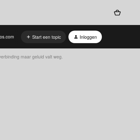
os.com
Start een topic
Inloggen
verbinding maar geluid valt weg.