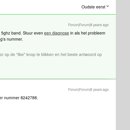
Oudste eerst
Forum|Forum|8 years ago
de 5ghz band. Stuur even
een diagnose
in als het probleem
ing's nummer.
or op de "like" knop te klikken en het beste antwoord op
Forum|Forum|8 years ago
nder nummer 8242788.