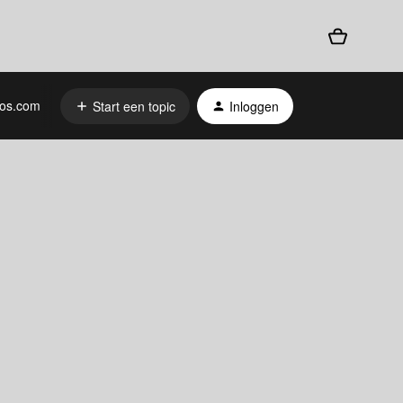
os.com
Start een topic
Inloggen