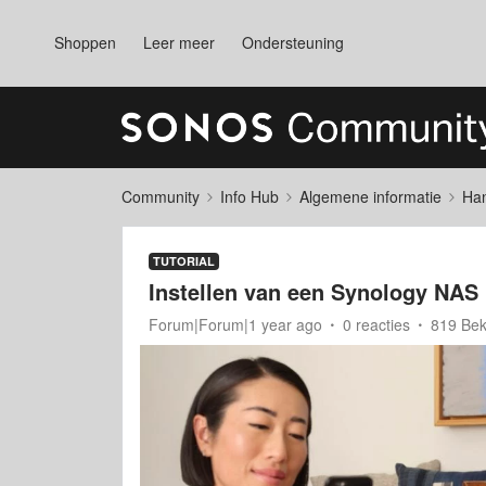
Shoppen
Leer meer
Ondersteuning
Community
Info Hub
Algemene informatie
Han
TUTORIAL
Instellen van een Synology NAS
Forum|Forum|1 year ago
0 reacties
819 Be