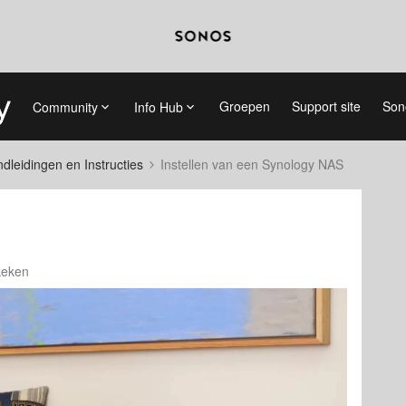
Groepen
Support site
Son
Community
Info Hub
dleidingen en Instructies
Instellen van een Synology NAS
keken