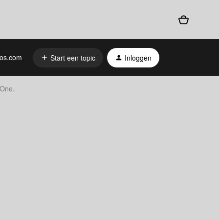
os.com
Start een topic
Inloggen
 One.