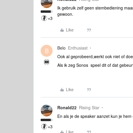
Ik gebruik zelf geen stembediening maar
gewoon.
+3
Like
Belo
Enthusiast
B
Ook al geprobeerd,werkt ook niet of doe 
Als ik zeg Sonos speel dit of dat gebeur
Like
Ronald22
Rising Star
En als je de speaker aanzet kun je hem
+3
Like