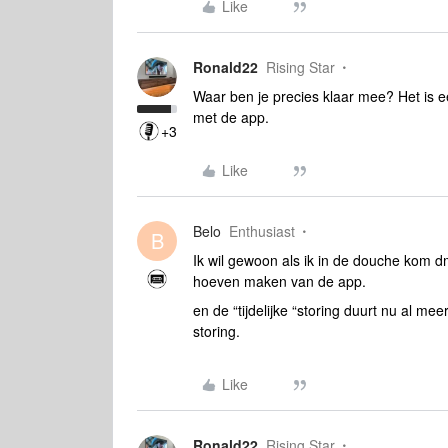
Like
Ronald22
Rising Star
Waar ben je precies klaar mee? Het is e
met de app.
+3
Like
Belo
Enthusiast
B
Ik wil gewoon als ik in de douche kom 
hoeven maken van de app.
en de “tijdelijke “storing duurt nu al mee
storing.
Like
Ronald22
Rising Star