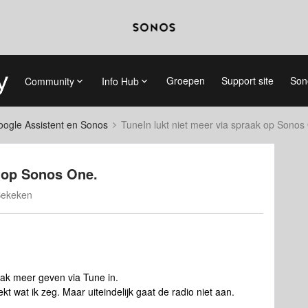
Groepen
Support site
Son
Community
Info Hub
ogle Assistent en Sonos
TuneIn lukt niet meer via spraak op Sonos
k op Sonos One.
Bekeken
aak meer geven via Tune in.
t wat ik zeg. Maar uiteindelijk gaat de radio niet aan.