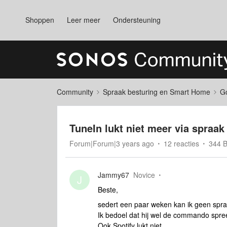
Shoppen
Leer meer
Ondersteuning
Community
Spraak besturing en Smart Home
Go
TuneIn lukt niet meer via spraa
Forum|Forum|3 years ago
12 reacties
344 
Jammy67
Novice
J
Beste,
sedert een paar weken kan ik geen spr
Ik bedoel dat hij wel de commando spreek
Ook Spotify lukt niet.