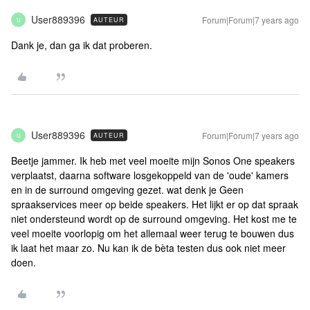
User889396
Forum|Forum|7 years ago
AUTEUR
U
Dank je, dan ga ik dat proberen.
User889396
Forum|Forum|7 years ago
AUTEUR
U
Beetje jammer. Ik heb met veel moeite mijn Sonos One speakers
verplaatst, daarna software losgekoppeld van de 'oude' kamers
en in de surround omgeving gezet. wat denk je Geen
spraakservices meer op beide speakers. Het lijkt er op dat spraak
niet ondersteund wordt op de surround omgeving. Het kost me te
veel moeite voorlopig om het allemaal weer terug te bouwen dus
ik laat het maar zo. Nu kan ik de bèta testen dus ook niet meer
doen.