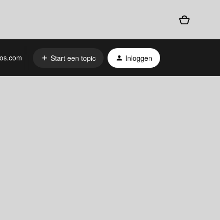
os.com
Start een topic
Inloggen