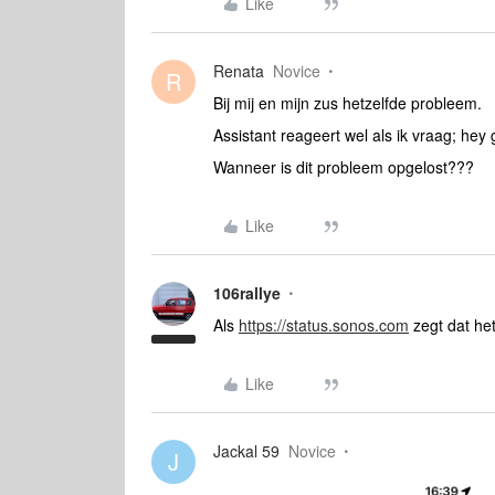
Like
Renata
Novice
R
Bij mij en mijn zus hetzelfde probleem.
Assistant reageert wel als ik vraag; hey 
Wanneer is dit probleem opgelost???
Like
106rallye
Als
https://status.sonos.com
zegt dat het
Like
Jackal 59
Novice
J