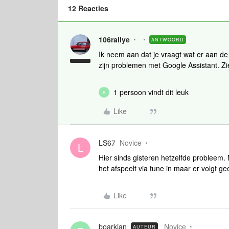
12 Reacties
106rallye
ANTWOORD
Ik neem aan dat je vraagt wat er aan de
zijn problemen met Google Assistant. Z
1 persoon vindt dit leuk
B
Like
LS67
Novice
L
Hier sinds gisteren hetzelfde probleem. 
het afspeelt via tune in maar er volgt g
Like
boarkjan
Novice
AUTEUR