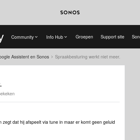
Groepen
Support site
Son
Community
Info Hub
ogle Assistent en Sonos
Spraakbesturing werkt niet meer.
.
Bekeken
zegt dat hij afspeelt via tune in maar er komt geen geluid