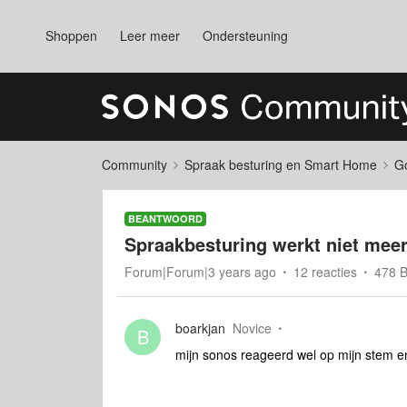
Shoppen
Leer meer
Ondersteuning
Community
Spraak besturing en Smart Home
Go
BEANTWOORD
Spraakbesturing werkt niet meer
Forum|Forum|3 years ago
12 reacties
478 
boarkjan
Novice
B
mijn sonos reageerd wel op mijn stem en 