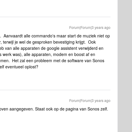
Forum|Forum|3 years ago
en. Aanvaardt alle commando's maar start de muziek niet op
, terwijl je wel de gesproken bevestiging krijgt. Ook
eb van alle apparaten de google assistent verwijderd en
jes werk was), alle apparaten, modem en boost af en
komen. Het zal een probleem met de software van Sonos
elf eventueel oplost?
Forum|Forum|3 years ago
oven aangegeven. Staat ook op de pagina van Sonos zelf.