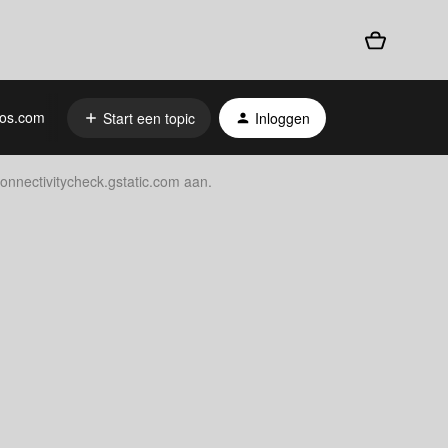
os.com
Start een topic
Inloggen
nnectivitycheck.gstatic.com aan.