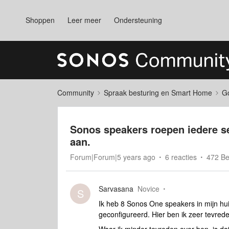
Shoppen
Leer meer
Ondersteuning
Community
Spraak besturing en Smart Home
Go
Sonos speakers roepen iedere s
aan.
Forum|Forum|5 years ago
6 reacties
472 B
Sarvasana
Novice
S
Ik heb 8 Sonos One speakers in mijn hu
geconfigureerd. Hier ben ik zeer tevred