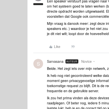
Een speaker verstuurt pas
vragen
naar G
om het systeem goed te laten werken (bi
directe opdracht worden uitgewisseld. El
voorstellen dat Google ook commerciële i
Mijn vraag is danook meer: zegt deze inf
speakers etc. ) waardoor je het niet zou
je dit niet wilt; loopt door de hoeveelhei
Like
Sarvasana
Novice
AUTEUR
S
Beide. Het zegt iets over mijn netwerk, 
Ik heb nog niet gecontroleerd welke data
moment geen privacygevoelige informatie 
toekomstige request zo blijft. Dit is de
frequentie en de gebruikte server.
Ik zou het prima vinden als deze devices
raadplegen. Of beter nog, iedere 5 minut
laatste lukt, heb je en de correct tijd o