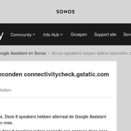
Groepen
Support site
Son
Community
Info Hub
ogle Assistent en Sonos
Sonos speakers roepen iedere seconden co
econden connectivitycheck.gstatic.com
ekeken
is. Deze 8 speakers hebben allemaal de Google Assistant
en mee.