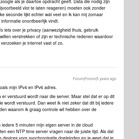
oogle als je daartoe opdracht geeft. Data die nodig zijn
jvoorbeeld vlot te laten reageren) moeten ook zonder
ke seconde lijkt echter wat veel en ik kan mij zomaar
nformatie onontbeerlijk vindt.
o iets over je privacy (aanwezigheid thuis, gebruik
 willen verstrekken of zijn er technische redenen waardoor
d verzoeken je internet vast of zo.
Forum|Forum|5 years ago
zoals mijn IPv4 en IPv6 adres.
 er verstuurd wordt naar die server. Maar stel dat er op dit
wordt verstuurd. Dan weet ik niet zeker dat dit bij iedere
 reden waarom ik graag controle wil hebben over de
 iedere 5 minuten mijn eigen server in de cloud
en een NTP time server vragen naar de juiste tijd. Als dat
p je devices voor synchronisatie doeleinden en je weet dat je