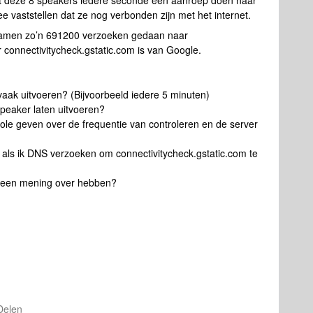
at deze 8 speakers iedere seconde een aanroep doen naar
e vaststellen dat ze nog verbonden zijn met het internet.
zamen zo’n 691200 verzoeken gedaan naar
r connectivitycheck.gstatic.com is van Google.
aak uitvoeren? (Bijvoorbeeld iedere 5 minuten)
peaker laten uitvoeren?
ole geven over de frequentie van controleren en de server
en als ik DNS verzoeken om connectivitycheck.gstatic.com te
er een mening over hebben?
Delen