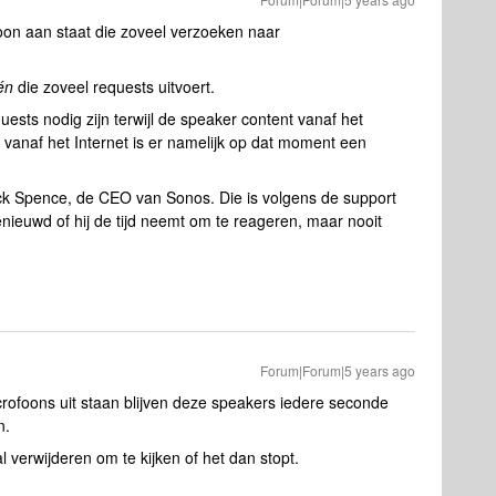
oon aan staat die zoveel verzoeken naar
én
die zoveel requests uitvoert.
ests nodig zijn terwijl de speaker content vanaf het
 vanaf het Internet is er namelijk op dat moment een
ick Spence, de CEO van Sonos. Die is volgens de support
ieuwd of hij de tijd neemt om te reageren, maar nooit
Forum|Forum|5 years ago
foons uit staan blijven deze speakers iedere seconde
n.
 verwijderen om te kijken of het dan stopt.