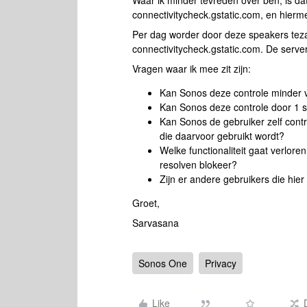
Waar ik minder tevreden over ben, is d
connectivitycheck.gstatic.com, en hierme
Per dag worder door deze speakers te
connectivitycheck.gstatic.com. De serve
Vragen waar ik mee zit zijn:
Kan Sonos deze controle minder v
Kan Sonos deze controle door 1 s
Kan Sonos de gebruiker zelf contr
die daarvoor gebruikt wordt?
Welke functionaliteit gaat verlor
resolven blokeer?
Zijn er andere gebruikers die hi
Groet,
Sarvasana
Sonos One
Privacy
Like