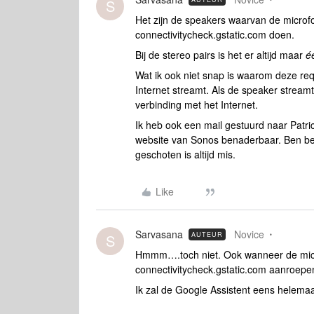
S
Het zijn de speakers waarvan de microf
connectivitycheck.gstatic.com doen.
Bij de stereo pairs is het er altijd maar
é
Wat ik ook niet snap is waarom deze requ
Internet streamt. Als de speaker streamt
verbinding met het Internet.
Ik heb ook een mail gestuurd naar Patr
website van Sonos benaderbaar. Ben ben
geschoten is altijd mis.
Like
Sarvasana
Novice
AUTEUR
S
Hmmm….toch niet. Ook wanneer de micro
connectivitycheck.gstatic.com aanroepe
Ik zal de Google Assistent eens helemaal