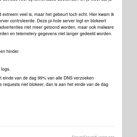
d extreem veel is, maar het gebeurt toch echt. Hier kwam ik
erver controleerde. Deze pi-hole server logt en blokeert
advertenties niet meer getoond worden, maar ook malware
den en telemetery gegevens niet langer gedeeld worden.
en hinder.
 logs.
het einde van de dag 99% van alle DNS verzoeken
 requests niet blokeer, dan is aan het einde van de dag
Forum|Forum|5 years ago