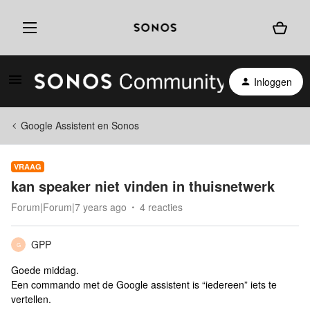
Inloggen
Google Assistent en Sonos
VRAAG
kan speaker niet vinden in thuisnetwerk
Forum|Forum|7 years ago
4 reacties
GPP
G
Goede middag.
Een commando met de Google assistent is “iedereen” iets te
vertellen.