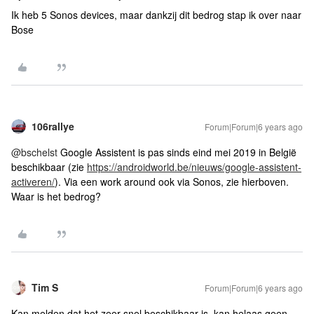
Ik heb 5 Sonos devices, maar dankzij dit bedrog stap ik over naar
Bose
106rallye
Forum|Forum|6 years ago
@bschelst
Google Assistent is pas sinds eind mei 2019 in België
beschikbaar (zie
https://androidworld.be/nieuws/google-assistent-
activeren/
). Via een work around ook via Sonos, zie hierboven.
Waar is het bedrog?
Tim S
Forum|Forum|6 years ago
Kan melden dat het zeer snel beschikbaar is, kan helaas geen