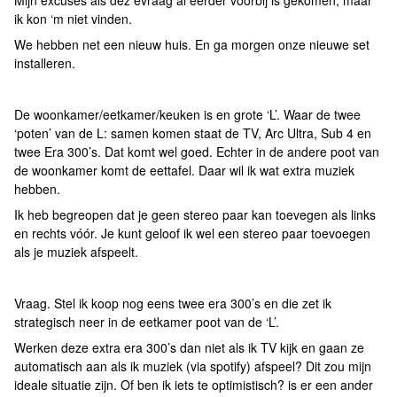
Mijn excuses als dez evraag al eerder voorbij is gekomen, maar
ik kon ‘m niet vinden.
We hebben net een nieuw huis. En ga morgen onze nieuwe set
installeren.
De woonkamer/eetkamer/keuken is en grote ‘L’. Waar de twee
‘poten’ van de L: samen komen staat de TV, Arc Ultra, Sub 4 en
twee Era 300’s. Dat komt wel goed. Echter in de andere poot van
de woonkamer komt de eettafel. Daar wil ik wat extra muziek
hebben.
Ik heb begreopen dat je geen stereo paar kan toevegen als links
en rechts vóór. Je kunt geloof ik wel een stereo paar toevoegen
als je muziek afspeelt.
Vraag. Stel ik koop nog eens twee era 300’s en die zet ik
strategisch neer in de eetkamer poot van de ‘L’.
Werken deze extra era 300’s dan niet als ik TV kijk en gaan ze
automatisch aan als ik muziek (via spotify) afspeel? Dit zou mijn
ideale situatie zijn. Of ben ik iets te optimistisch? is er een ander