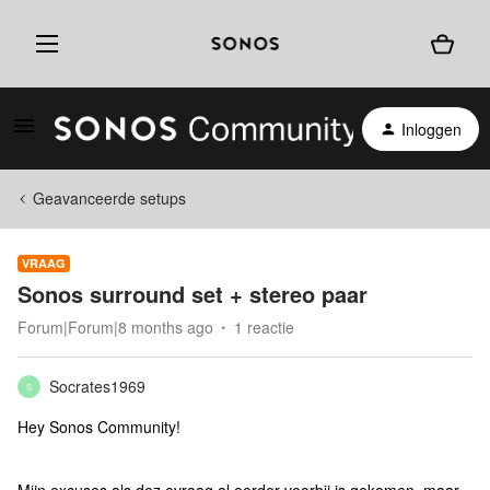
Inloggen
Geavanceerde setups
VRAAG
Sonos surround set + stereo paar
Forum|Forum|8 months ago
1 reactie
Socrates1969
S
Hey Sonos Community!