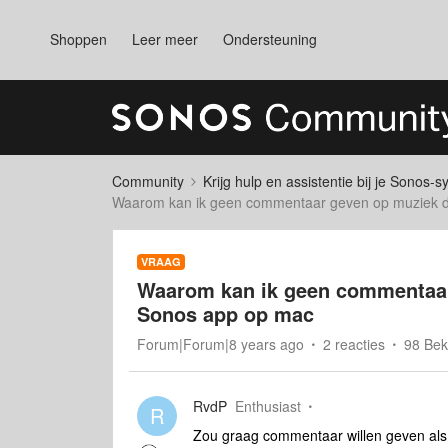
Shoppen
Leer meer
Ondersteuning
Community
Krijg hulp en assistentie bij je Sonos-
Waarom kan ik geen commentaar geven op muziek di
VRAAG
Waarom kan ik geen commentaar 
Sonos app op mac
Forum|Forum|8 years ago
2 reacties
98 Be
RvdP
Enthusiast
R
Zou graag commentaar willen geven als 