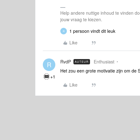
Help andere nuttige inhoud te vinden do
jouw vraag te kiezen.
1 persoon vindt dit leuk
R
Like
RvdP
Enthusiast
AUTEUR
R
Het zou een grote motivatie zijn om de
+1
Like