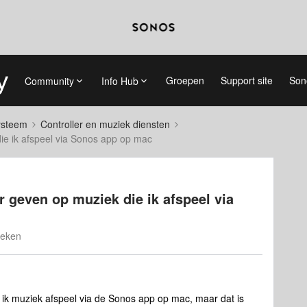
Groepen
Support site
Son
Community
Info Hub
systeem
Controller en muziek diensten
e ik afspeel via Sonos app op mac
geven op muziek die ik afspeel via
keken
ik muziek afspeel via de Sonos app op mac, maar dat is