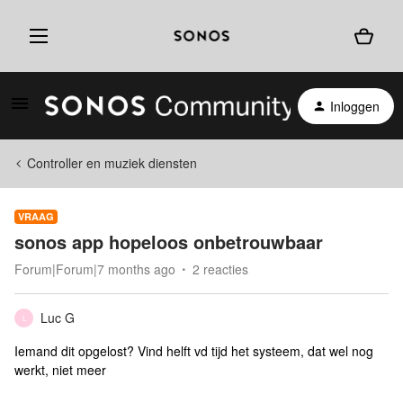
Inloggen
Controller en muziek diensten
VRAAG
sonos app hopeloos onbetrouwbaar
Forum|Forum|7 months ago
2 reacties
Luc G
L
Iemand dit opgelost? Vind helft vd tijd het systeem, dat wel nog
werkt, niet meer