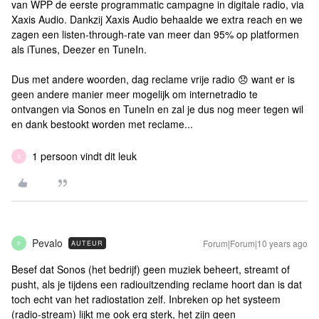
van WPP de eerste programmatic campagne in digitale radio, via
Xaxis Audio. Dankzij Xaxis Audio behaalde we extra reach en we
zagen een listen-through-rate van meer dan 95% op platformen
als iTunes, Deezer en TuneIn.
Dus met andere woorden, dag reclame vrije radio 😞 want er is
geen andere manier meer mogelijk om internetradio te
ontvangen via Sonos en TuneIn en zal je dus nog meer tegen wil
en dank bestookt worden met reclame...
1 persoon vindt dit leuk
S
Pevalo
Forum|Forum|10 years ago
AUTEUR
P
Besef dat Sonos (het bedrijf) geen muziek beheert, streamt of
pusht, als je tijdens een radiouitzending reclame hoort dan is dat
toch echt van het radiostation zelf. Inbreken op het systeem
(radio-stream) lijkt me ook erg sterk, het zijn geen