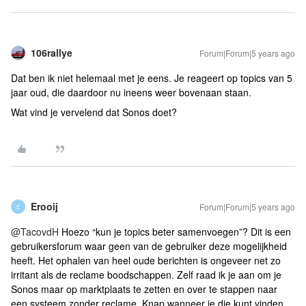
106rallye
Forum|Forum|5 years ago
Dat ben ik niet helemaal met je eens. Je reageert op topics van 5
jaar oud, die daardoor nu ineens weer bovenaan staan.
Wat vind je vervelend dat Sonos doet?
Erooij
Forum|Forum|5 years ago
E
@TacovdH
Hoezo “kun je topics beter samenvoegen”? Dit is een
gebruikersforum waar geen van de gebruiker deze mogelijkheid
heeft. Het ophalen van heel oude berichten is ongeveer net zo
irritant als de reclame boodschappen. Zelf raad ik je aan om je
Sonos maar op marktplaats te zetten en over te stappen naar
een systeem zonder reclame. Knap wanneer je die kunt vinden.