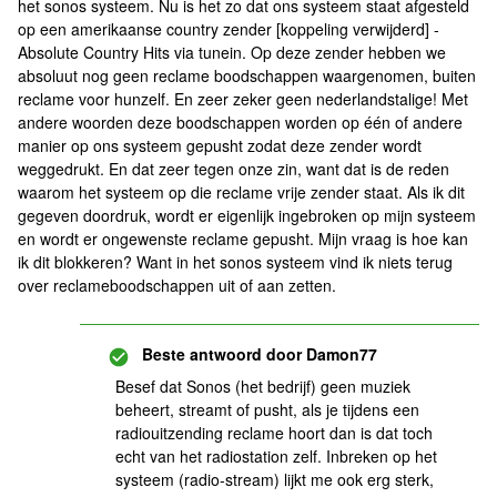
het sonos systeem. Nu is het zo dat ons systeem staat afgesteld
op een amerikaanse country zender [koppeling verwijderd] -
Absolute Country Hits via tunein. Op deze zender hebben we
absoluut nog geen reclame boodschappen waargenomen, buiten
reclame voor hunzelf. En zeer zeker geen nederlandstalige! Met
andere woorden deze boodschappen worden op één of andere
manier op ons systeem gepusht zodat deze zender wordt
weggedrukt. En dat zeer tegen onze zin, want dat is de reden
waarom het systeem op die reclame vrije zender staat. Als ik dit
gegeven doordruk, wordt er eigenlijk ingebroken op mijn systeem
en wordt er ongewenste reclame gepusht. Mijn vraag is hoe kan
ik dit blokkeren? Want in het sonos systeem vind ik niets terug
over reclameboodschappen uit of aan zetten.
Beste antwoord door
Damon77
Besef dat Sonos (het bedrijf) geen muziek
beheert, streamt of pusht, als je tijdens een
radiouitzending reclame hoort dan is dat toch
echt van het radiostation zelf. Inbreken op het
systeem (radio-stream) lijkt me ook erg sterk,