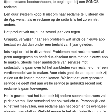
tijden reclame boodscahppen, te beginngen bij een SONOS
reclame.
Een duur systeem koop ik niet om naar reclame te luisteren die
de App wenst, als er reclame op de radio is is het zo en niet
anders.
Het product valt mij nu na zoveel jaar vies tegen
Grappig, verwijzen naar een probleem wat sinds de nieuwe app
bestaat en dat dan onder een bericht van8 jaar geleden.
Iets klopt er niet in dit verhaal. Problemen met reclame wordt al
jaren aangegeven en heeft dus absoluut niets met de nieuwe app
te maken. Steeds meer aanbieders van services mbt
radiostations gaan over tot het aanbieden van reclame om er een
verdienmodel van te maken. Voor niets gaat de zon op en ook zij
zullen uit de kosten moeten komen. Wellicht dat jouw gebruikte
service (je geeft niet aan welke service je gebruikt) recent ook
reclame is gaan toevoegen.
Het is gewoon wat het is en ook bij andere speakersbouwers zal
je dit ervaren. Hoe vervelend het ook wellicht is. Persoonlijk vind
ik het wel meevallen, een reclame aan het begin en bij eventueel
wisselen van station. Wellicht ervaar je het als hinderlijk omdat je