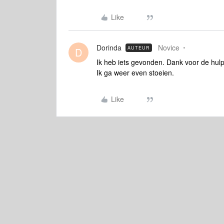
Like
Dorinda
Novice
AUTEUR
D
Ik heb iets gevonden. Dank voor de hul
Ik ga weer even stoeien.
Like