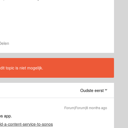
Delen
t topic is niet mogelijk.
Oudste eerst
Forum|Forum|8 months ago
os app.
add-a-content-service-to-sonos