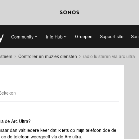
Groepen
Support site
Son
Community
Info Hub
systeem
Controller en muziek diensten
radio luisteren via arc ultra
Bekeken
ia de Arc Ultra?
 maar dan valt iedere keer dat ik iets op mijn telefoon doe de
op de telefoon weergeeft via de Arc ultra.