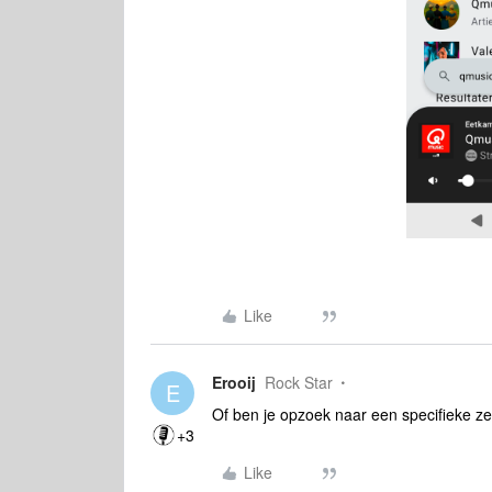
Like
Erooij
Rock Star
E
Of ben je opzoek naar een specifieke z
+3
Like