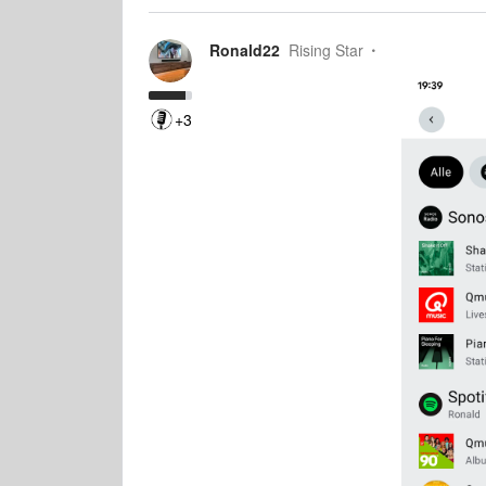
Ronald22
Rising Star
+3