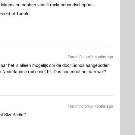
un inkomsten hebben vanuit reclameboodschappen.
vice) of TuneIn.
Forum|Forum|8 months ago
 maar het is alleen mogelijk om de door Sonos aangeboden
e Nederlandse radio niet bij. Dus hoe moet het dan wel?
Forum|Forum|8 months ago
of Sky Radio?