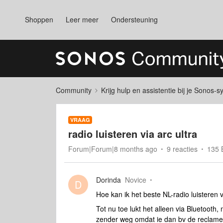
Shoppen
Leer meer
Ondersteuning
Community
Krijg hulp en assistentie bij je Sonos-
VRAAG
radio luisteren via arc ultra
Forum|Forum|8 months ago
9 reacties
135 
Dorinda
Novice
D
Hoe kan ik het beste NL-radio luisteren v
Tot nu toe lukt het alleen via Bluetooth,
zender weg omdat ie dan bv de reclame 