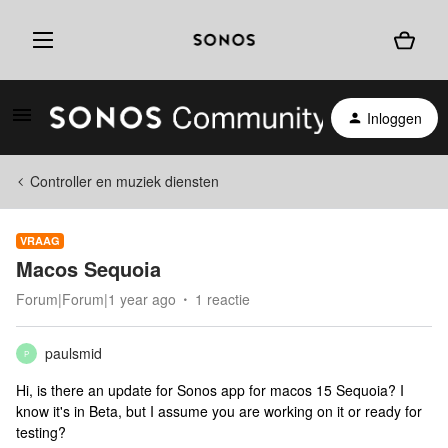
Inloggen
Controller en muziek diensten
VRAAG
Macos Sequoia
Forum|Forum|1 year ago
1 reactie
paulsmid
P
Hi, is there an update for Sonos app for macos 15 Sequoia? I
know it's in Beta, but I assume you are working on it or ready for
testing?