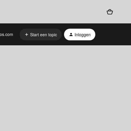
os.com
Start een topic
Inloggen