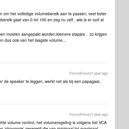
n om het volledige volumebereik aan te passen, veel beter
reik gaat van 0 tot 100 en zeg nu zelf , wie is er ooit al
ppen moeten aangepakt worden,kleinere stapjes , zo krijgen
en dus ook van het laagste volume...
Forum|Forum|1 year ago
r de speaker te leggen, werkt net als bij een papagaai..
Forum|Forum|1 year ago
hte volume control, het volumeregeling is volgens het VCA
een ‘stroompje’ geregeld die van minimaal tot maximaal