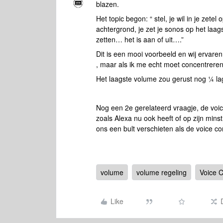
blazen.
Het topic begon: “ stel, je wil in je ze
achtergrond, je zet je sonos op het laa
zetten… het is aan of uit….”
Dit is een mooi voorbeeld en wij ervaren
, maar als ik me echt moet concentrere
Het laagste volume zou gerust nog ¼ lag
Nog een 2e gerelateerd vraagje, de voice 
zoals Alexa nu ook heeft of op zijn mins
ons een bult verschieten als de voice co
volume
volume regeling
Voice C
Like