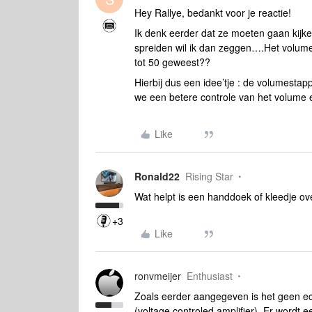
Hey Rallye, bedankt voor je reactie!
Ik denk eerder dat ze moeten gaan kijke
spreiden wil ik dan zeggen….Het volumebe
tot 50 geweest??
Hierbij dus een idee’tje : de volumesta
we een betere controle van het volume 
Like
Ronald22
Rising Star
Wat helpt is een handdoek of kleedje ove
+3
Like
ronvmeijer
Enthusiast
Zoals eerder aangegeven is het geen ec
(voltage controled amplifier). Er wordt 