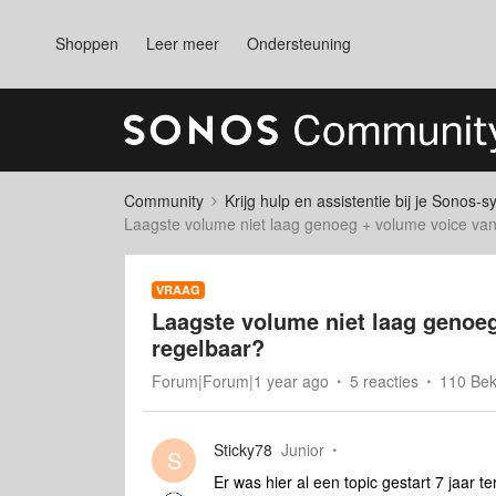
Shoppen
Leer meer
Ondersteuning
Community
Krijg hulp en assistentie bij je Sonos-
Laagste volume niet laag genoeg + volume voice van 
VRAAG
Laagste volume niet laag genoeg
regelbaar?
Forum|Forum|1 year ago
5 reacties
110 Be
Sticky78
Junior
S
Er was hier al een topic gestart 7 jaar t