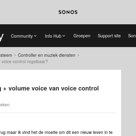
Groepen
Support site
Son
Community
Info Hub
systeem
Controller en muziek diensten
voice control regelbaar?
 + volume voice van voice control
keken
erug maar ik vind het de moeite om dit een nieuw leven in te