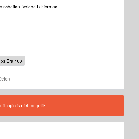
 schaffen. Voldoe ik hiermee;
os Era 100
Delen
t topic is niet mogelijk.