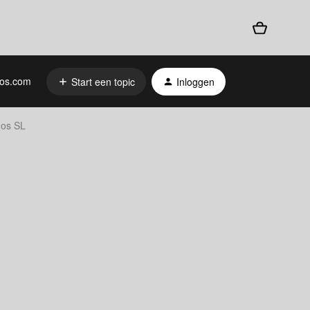
os.com
Start een topic
Inloggen
nos SL