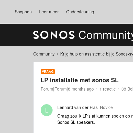
Shoppen
Leer meer
Ondersteuning
Community
Krijg hulp en assistentie bij je Sonos-
VRAAG
LP installatie met sonos SL
Forum|Forum|8 months ago
1 reactie
38 Be
Lennard van der Plas
Novice
L
Graag zou ik LP’s af kunnen spelen op 
Sonos SL speakers.