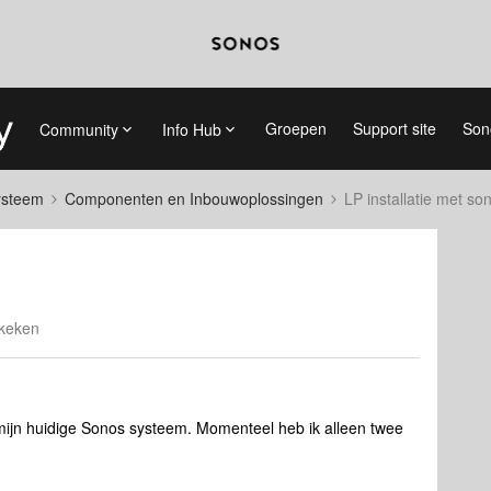
Groepen
Support site
Son
Community
Info Hub
systeem
Componenten en Inbouwoplossingen
LP installatie met so
keken
mijn huidige Sonos systeem. Momenteel heb ik alleen twee