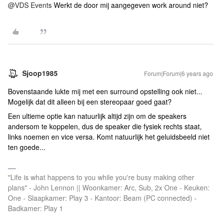
@VDS Events
Werkt de door mij aangegeven work around niet?
Sjoop1985
Forum|Forum|6 years ago
Bovenstaande lukte mij met een surround opstelling ook niet...
Mogelijk dat dit alleen bij een stereopaar goed gaat?
Een ultieme optie kan natuurlijk altijd zijn om de speakers
andersom te koppelen, dus de speaker die fysiek rechts staat,
links noemen en vice versa. Komt natuurlijk het geluidsbeeld niet
ten goede...
"Life is what happens to you while you're busy making other
plans" - John Lennon || Woonkamer: Arc, Sub, 2x One - Keuken:
One - Slaapkamer: Play 3 - Kantoor: Beam (PC connected) -
Badkamer: Play 1