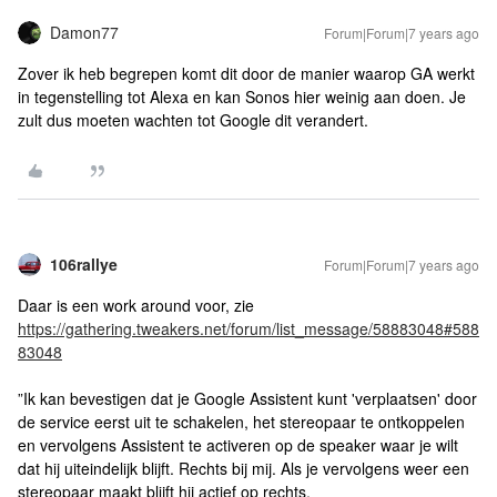
Damon77
Forum|Forum|7 years ago
Zover ik heb begrepen komt dit door de manier waarop GA werkt
in tegenstelling tot Alexa en kan Sonos hier weinig aan doen. Je
zult dus moeten wachten tot Google dit verandert.
106rallye
Forum|Forum|7 years ago
Daar is een work around voor, zie
https://gathering.tweakers.net/forum/list_message/58883048#588
83048
”Ik kan bevestigen dat je Google Assistent kunt 'verplaatsen' door
de service eerst uit te schakelen, het stereopaar te ontkoppelen
en vervolgens Assistent te activeren op de speaker waar je wilt
dat hij uiteindelijk blijft. Rechts bij mij. Als je vervolgens weer een
stereopaar maakt blijft hij actief op rechts.