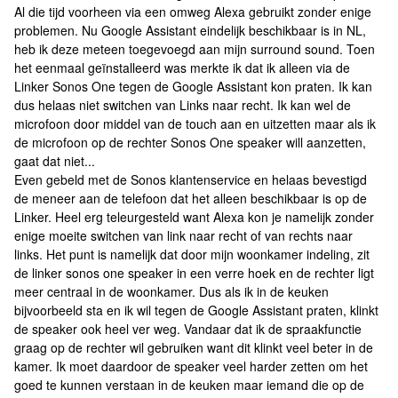
Al die tijd voorheen via een omweg Alexa gebruikt zonder enige
problemen. Nu Google Assistant eindelijk beschikbaar is in NL,
heb ik deze meteen toegevoegd aan mijn surround sound. Toen
het eenmaal geïnstalleerd was merkte ik dat ik alleen via de
Linker Sonos One tegen de Google Assistant kon praten. Ik kan
dus helaas niet switchen van Links naar recht. Ik kan wel de
microfoon door middel van de touch aan en uitzetten maar als ik
de microfoon op de rechter Sonos One speaker will aanzetten,
gaat dat niet...
Even gebeld met de Sonos klantenservice en helaas bevestigd
de meneer aan de telefoon dat het alleen beschikbaar is op de
Linker. Heel erg teleurgesteld want Alexa kon je namelijk zonder
enige moeite switchen van link naar recht of van rechts naar
links. Het punt is namelijk dat door mijn woonkamer indeling, zit
de linker sonos one speaker in een verre hoek en de rechter ligt
meer centraal in de woonkamer. Dus als ik in de keuken
bijvoorbeeld sta en ik wil tegen de Google Assistant praten, klinkt
de speaker ook heel ver weg. Vandaar dat ik de spraakfunctie
graag op de rechter wil gebruiken want dit klinkt veel beter in de
kamer. Ik moet daardoor de speaker veel harder zetten om het
goed te kunnen verstaan in de keuken maar iemand die op de