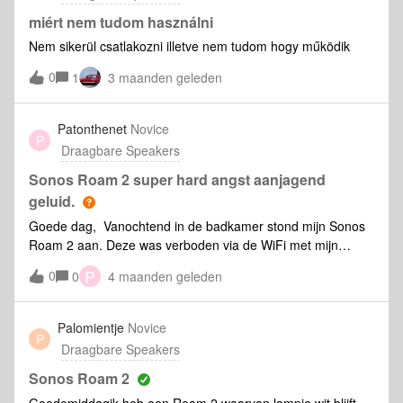
miért nem tudom használni
Nem sikerül csatlakozni illetve nem tudom hogy működik
0
1
3 maanden geleden
Patonthenet
Novice
P
Draagbare Speakers
Sonos Roam 2 super hard angst aanjagend
geluid.
Goede dag, Vanochtend in de badkamer stond mijn Sonos
Roam 2 aan. Deze was verboden via de WiFi met mijn
streamingsdienst. Gebruik soms de Roam 2 's ochtend max
P
0
0
4 maanden geleden
een kwartiertje.Tijdens het douchen begon plotseling de
Sonos Roam 2 een onheilspellend geluid te maken,
vergelijkbaar met een boorhamer welke door de muur heen
Palomientje
Novice
P
kwam, en dan op de maximale volume van de Roam 2. Het
Draagbare Speakers
uitzetten tijdens de herrie leek wel uren te duren. Pffff...Komt
dit vaker voor?Zo ja, hoop ik dat Sonos zsm met een
Sonos Roam 2
oplossing komt !!!Zeer onaangename ervaring !
Goedemiddagik heb een Roam 2 waarvan lampje wit blijft