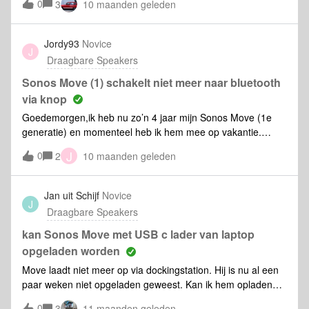
0
3
10 maanden geleden
netwerk. Op Ibiza was of had ik geen netwerk. Hoe kan je
dan toch de status van je batterij checken? Via de Sonos
app lukte het mij niet.
Jordy93
Novice
J
Draagbare Speakers
Sonos Move (1) schakelt niet meer naar bluetooth
via knop
Goedemorgen,ik heb nu zo’n 4 jaar mijn Sonos Move (1e
generatie) en momenteel heb ik hem mee op vakantie.
Normaal gesproken koppel ik altijd een nieuw wifi systeem
J
0
2
10 maanden geleden
eraan maar dit keer lukt dat niet (onbeveiligd netwerk). Dus
om die reden wil ik hem omschakelen naar bluetooth dmv
het langwerpige knopje op de achterzijde maar dan gebeurt
Jan uit Schijf
Novice
J
er niets. Geen geluidje, geen kleurswijziging bovenop de
Draagbare Speakers
Move, niets.Iemand ideeen of suggesties? Ik heb alle harde
resets al gedaan en kan momenteel dus niet in de Sonos
kan Sonos Move met USB c lader van laptop
app.Persoonlijk denk ik dat het knopje (de hardware
opgeladen worden
zegmaar) kapot is.Hopelijk kan iemand mij helpen
Move laadt niet meer op via dockingstation. Hij is nu al een
paar weken niet opgeladen geweest. Kan ik hem opladen
met de oplader van mijn laptop? Ik heb de oplader gebruikt
0
3
11 maanden geleden