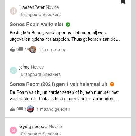
HaesenPeter
Novice
H
Draagbare Speakers
Sonos Roam werkt niet
Beste, Min Roam, werkt opeens niet meer. hij was
uitgevallen tijdens het afspelen. Thuis gekomen aan de
lader gehangen. Het laad lampje brand maar voor de rest
0
26
1 jaar geleden
doet hij niets meer aanzetten is ook niet meer mogelijk. Heb
ook al proberen ter resetten Hou de play/pauze knop
ingedrukt terwijl je de aan/uit-knop kort indrukt. Blijft de
jelmo
Novice
J
play/pauze knop ingedrukt houden tot je het licht op de
Draagbare Speakers
voorkant van de speaker oranje en wit ziet knipperen.
Wanneer het lampje groen wordt, is de Roam gereset en
Sonoa Raom (2021) gen 1 valt helemaal uit
klaar voor gebruik.Maar dat lukt ook niet.iemand raad? mvg
De Roam valt bij uit harder zetten of bij een nummer met
Peter
veel bastonen. Ook als hij aan een lader is verbonden.
Iemand enig idee? Alles al geprobeerd, algehele reset,
0
1
1 maand geleden
nacht doorladen, etc. Het enige wat helpt is de lader er uit
en in doen op opnieuw op te starten. Resultaat het zelfde,
valt weer uit
György pepela
Novice
G
Draagbare Speakers