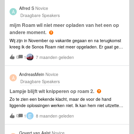
wegklik kom ik in de app gewoon terug op het startscherm
Alfred S
Novice
met de opties Speaker of component toevoegen,
A
Draagbare Speakers
Koptelefoon toevoegen, Verbind met bestaand systeem.
nergens kan ik naar de systeeminstellingen
mijm Roam wil niet meer opladen van het een op
andere moment.
Wij zijn in November op vakantie gegaan en na terugkomst
kreeg ik de Sonos Roam niet meer opgeladen. Er gaat geen
enkel lampje branden en ook een reset werkt niet. Wat kan
0
1
7 maanden geleden
ik verder nog doen?
AndreasMein
Novice
A
Draagbare Speakers
Lampje blijft wit knipperen op roam 2.
Zo te zien een bekende klacht, maar de voor de hand
liggende oplossingen werken niet. Ik kan hem niet uitzetten
om vervolgens te resetten en de aan/uit knop 15/20
E
0
1
8 maanden geleden
seconden indrukken geeft geen resultaat. Dan gaat even het
oranje lampje aan om vervolgens weer wit te gaan
knipperen. Iemand nog oplossingen?
Govert van Aalst
Novice