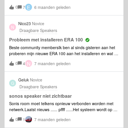
dat ik hem lang moet laden voor huj weer aan te krijgen is.
E
0
7
6 maanden geleden
Nico23
Novice
N
Draagbare Speakers
Probleem met installeren ERA 100
Beste community membersIk ben al sinds gisteren aan het
proberen mijn nieuwe ERA 100 aan het installeren en wat op
1-2-3 klaar zou moeten zijn, lukt voor geen meter. Heb
N
0
4
7 maanden geleden
ondertussen al een paar keer het Sonos apparaat
heropgestart maar ik krijg steeds hetzelfde probleem.Bij het
installeren van de app lukt het perfect om de ERA 100 te
Geluk
Novice
G
detecteren, pas als ik wil verbinden met mijn Orange WIFI
Draagbare Speakers
netwerk gaat het mis. Ik geef mijn WIFI code is en dan blij ik
maar kijken naar de boodschap “ERA 100 wordt verbonden
sonos speaker niet zichtbaar
met Orange”. Na een tijdje stopt dat dan en krijg ik de
Sonis room moet telkens opnieuw verbonden worden met
melding “Je ERA 100 is toegevoegd maar verschijnt mogelijk
netwerk.Laatst nieuws ...... pffff ......Het systeem wordt op dit
niet in je Systeem. Haal in dat geval de steker uit het
moment zelfs niet gezien.
0
stopcontact en stopt hem er dan weer in om het installeren
1
7 maanden geleden
af te ronden in Systeeminstellingen”. Als ik deze boodschap