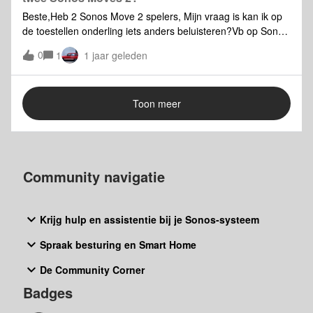
Beste,Heb 2 Sonos Move 2 spelers, Mijn vraag is kan ik op
de toestellen onderling iets anders beluisteren?Vb op Sonos
Move 2 A luisteren naar radio speler en op tweede toestel B
0
1
1 jaar geleden
afspeellijst van Spotify laten afspelen? en hoe doe je dat?
Dank bij voorbaat.
Toon meer
Community navigatie
Krijg hulp en assistentie bij je Sonos-systeem
Spraak besturing en Smart Home
De Community Corner
Badges