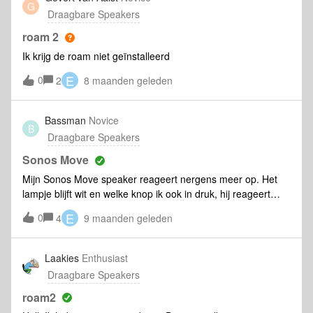
G
Draagbare Speakers
roam 2
Ik krijg de roam niet geïnstalleerd
E
0
2
8 maanden geleden
Bassman
Novice
B
Draagbare Speakers
Sonos Move
Mijn Sonos Move speaker reageert nergens meer op. Het
lampje blijft wit en welke knop ik ook in druk, hij reageert
niet.
E
0
4
9 maanden geleden
Laakies
Enthusiast
Draagbare Speakers
roam2