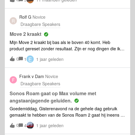
maar na een aantal uren blijft het oranje lampje aan de
voorkant steeds continu branden.
Rolf G
Novice
R
Draagbare Speakers
Move 2 kraakt
Mijn Move 2 kraakt bij bas als ie boven 40 komt. Heb
product gereset zonder resultaat. Zijn er nog dingen die ik
kan proberen? Serienummer is: C4-38-75-0F-3C-D2:B
E
0
1
1 jaar geleden
Frank v Dam
Novice
F
Draagbare Speakers
Sonos Roam gaat op Max volume met
angstaanjagende geluiden.
Goedemiddag, Gisterenavond na de gehele dag gebruik
gemaakt te hebben van de Sonos Roam 2 gaat hij ineens op
Max Volume met angstaanjagende geluiden.Met veel moeite
0
4
1 jaar geleden
de speaker kunnen uitzetten. Batterij was nog meer als
voldoende geladen. Bluetooth functie dus niet in thuis