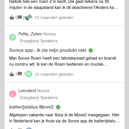
HalloIk heb een roam 2 in bezit, Die gaat telkens na 30
mijuten in de slaapstand kan ik dit deactiveren?Anders kan
ik hem niet aansturen in google Home. Gr Toine
0
2
10 maanden geleden
PeNa_Zelem
Novice
P
Draagbare Speakers
Sonos app : ik zie mijn produkt niet
Mijn Sonos Roam heeft een fabrieksreset gehad en brandt
nu continu wit. Ik kan de Roam bedienen en muziek
afspelen via de Sonos Web-app op mijn laptop. Maar na het
P
0
7
10 maanden geleden
wissen van de cache, het verwijderen en opnieuw installeren
van de Sonos-app op twee verschillende mobiele telefoons,
vinden de mobiele apps de Roam en de rest van mijn
Leenderd
Novice
L
systeem niet. Er zijn geen wijzigingen in mijn netwerk
Draagbare Speakers
geweest."ik kan de sonos roam aanspreken met “hey
google” en de radio zender veranderen. De google assistent
batterijstatus Move2
beantwoord mijn vragen.
Afgelopen vakantie naar Ibiza is de Move2 meegegaan. Hier
in Nederland kan je thuis via de Sonos app de batterijstatus
checken van je Move2 omdat deze dan aangesloten is via je