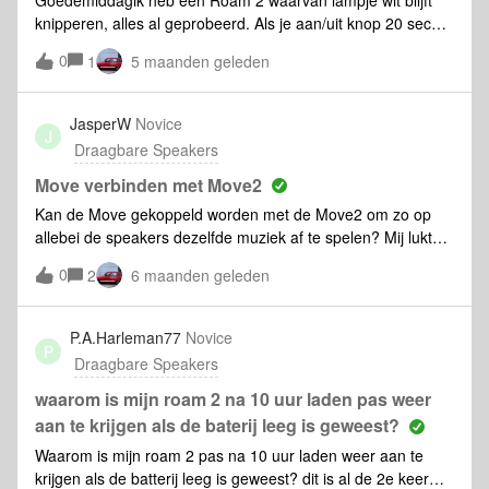
knipperen, alles al geprobeerd. Als je aan/uit knop 20 sec
vast houdt gaat lampje uit en gaat onder power lamp even
0
1
5 maanden geleden
rood branden. Dat gaat even daarna weer uit en dan begint
witte lamp weer te knipperen. Ook in de app niet zichtbaar
ook niet als ik hem naast de router zet. Wie kan me helpen?
JasperW
Novice
J
Draagbare Speakers
Move verbinden met Move2
Kan de Move gekoppeld worden met de Move2 om zo op
allebei de speakers dezelfde muziek af te spelen? Mij lukt
het iig niet.Ook op de Sonos app krijg ik niet allebei de
0
2
6 maanden geleden
apparaten in dezelfde afspeelgroep, er kan maar 1 van de 2
gekoppeld worden in de app, de andere is niet meer
zichtbaar...
P.A.Harleman77
Novice
P
Draagbare Speakers
waarom is mijn roam 2 na 10 uur laden pas weer
aan te krijgen als de baterij leeg is geweest?
Waarom is mijn roam 2 pas na 10 uur laden weer aan te
krijgen als de batterij leeg is geweest? dit is al de 2e keer