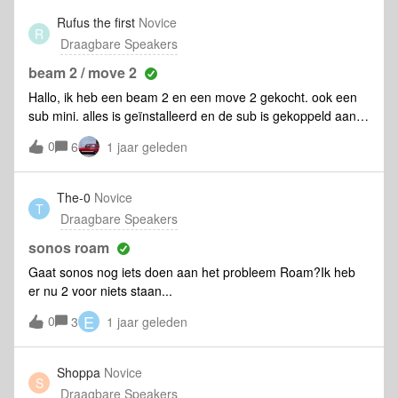
netwerk.De gehele dag spotify aan. Komt dit vaker voor?
Rufus the first
Novice
R
Zeer onaangename ervaring. Met vriendelijke groet Frank,
Draagbare Speakers
beam 2 / move 2
Hallo, ik heb een beam 2 en een move 2 gekocht. ook een
sub mini. alles is geïnstalleerd en de sub is gekoppeld aan
de beam. de move werkt ook als losse speaker. nu wil ik de
0
6
1 jaar geleden
move hetzelfde laten afspelen als de beam. ik zie de beide
apparaten en vink ze beide aan. Maar de move werkt niet. Ik
krijg de melding bovenin de app dat er geen verbinding is. al
The-0
Novice
T
van alles gezocht en gereset. Maar geen resultaat. beetje
Draagbare Speakers
gefrustreerd aan het geraken. ze zitten allemaal op
hetzelfde netwerk.
sonos roam
Gaat sonos nog iets doen aan het probleem Roam?Ik heb
er nu 2 voor niets staan...
E
0
3
1 jaar geleden
Shoppa
Novice
S
Draagbare Speakers