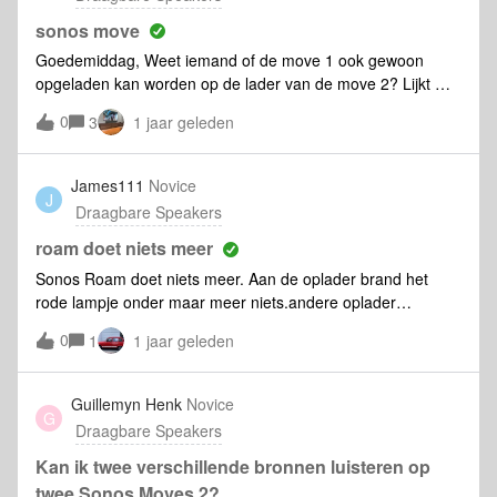
sonos move
Goedemiddag, Weet iemand of de move 1 ook gewoon
opgeladen kan worden op de lader van de move 2? Lijkt mij
van wel, maar wil het zeker weten voordat ik hem koop. De
0
3
1 jaar geleden
oude lader doet het helaas niet meer vanwege een
kattenbeet in de kabel 😞. Gr. Robbert
James111
Novice
J
Draagbare Speakers
roam doet niets meer
Sonos Roam doet niets meer. Aan de oplader brand het
rode lampje onder maar meer niets.andere oplader
geprobeerd en gereset maar geen geluid. Ook niet zichtbaar
0
1
1 jaar geleden
in systeem. Iemand die iets dezelfde ervaring heeft of een
antwoord?
Guillemyn Henk
Novice
G
Draagbare Speakers
Kan ik twee verschillende bronnen luisteren op
twee Sonos Moves 2?